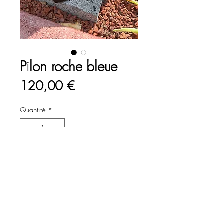
Pilon roche bleue
Prix
120,00 €
Quantité
*
Ajouter au panier
Commander et payer
Pilon en roche bleue, daté et