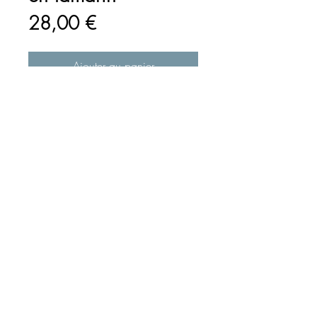
Prix
28,00 €
Ajouter au panier
Commander et payer
Boucle d'oreille perle en bois
de tamarin montée en acier
inoxydable 316.
© 2020 par Bijouterie Robert J974. Créé avec
Wix.com et
mise en page par Nadège V.