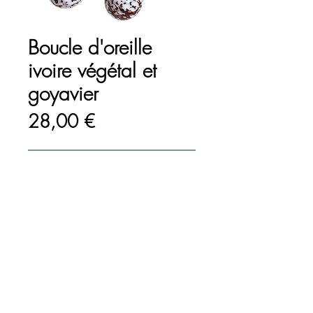
Boucle d'oreille
ivoire végétal et
goyavier
Prix
28,00 €
Ajouter au panier
Commander et payer
Boucle d'oreille en ivoire
végétal et goyavier naturel
montée sur acier inoxydable
316.