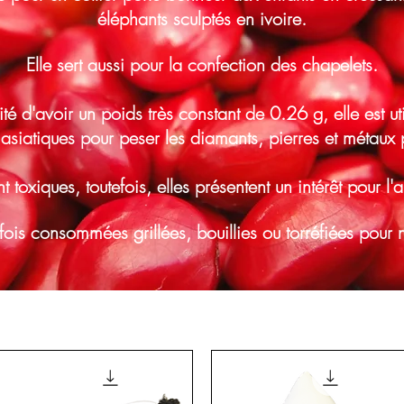
éléphants sculptés en ivoire.
Elle sert aussi pour la confection des chapelets.
ité d'avoir un poids très constant de 0.26 g, elle est u
 asiatiques pour peser les diamants, pierres et métaux p
t toxiques, toutefois, elles présentent un intérêt pour l
rfois consommées grillées, bouillies ou torréfiées pour ne