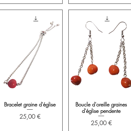
Aperçu rapide
Aperçu rapide
Bracelet graine d'église
Boucle d'oreille graines
d'église pendente
Prix
25,00 €
Prix
25,00 €