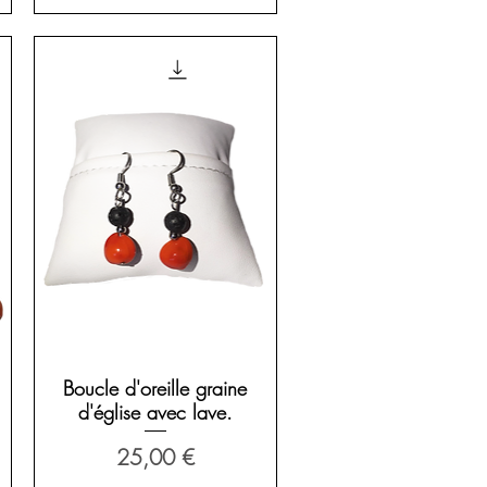
Aperçu rapide
Boucle d'oreille graine
d'église avec lave.
Prix
25,00 €