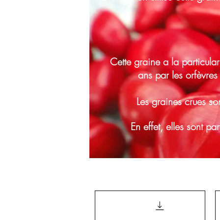
Cette graine a la particular
ans par les orfèvres
Les graines crues son
En effet, elles sont pa