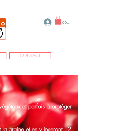
Se connecter
CONTACT
végétaux et parfois à protéger
t la graine et en y inserant 12