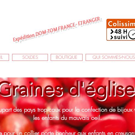
Expédition DOM-TOM FRANCE - ETRANGER
IL
SOLDES
BOUTIQUE
QUI SOMMES-NOUS
Graines d'église
lupart des pays tropicaux pour la confection de bijoux 
les enfants du mauvais oeil.
ne pour un collier porte bonheur aux enfants en creusan