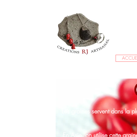
ACCUE
Les graines servent dans la p
En Asie, on utilise cette grai