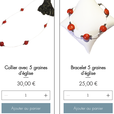
Aperçu rapide
Aperçu rapide
Collier avec 5 graines
Bracelet 5 graines
d'église
d'église
Prix
Prix
30,00 €
25,00 €
Ajouter au panier
Ajouter au panier