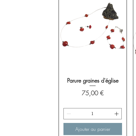
Aperçu rapide
Parure graines d'église
Prix
75,00 €
Ajouter au panier