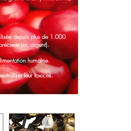
tilisée depuis plus de 1.000
récieux (or, argent).
'alimentation humaine.
utraliser leur toxicité.