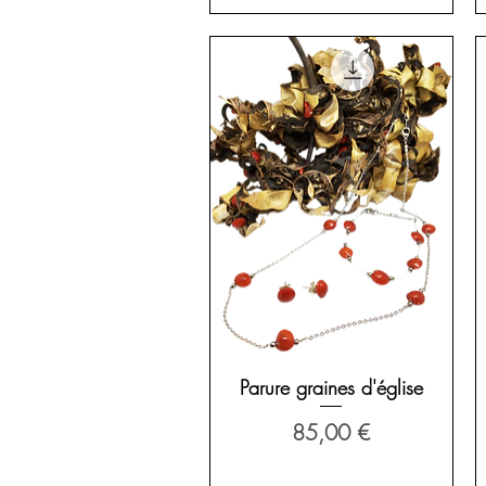
Aperçu rapide
Parure graines d'église
Prix
85,00 €