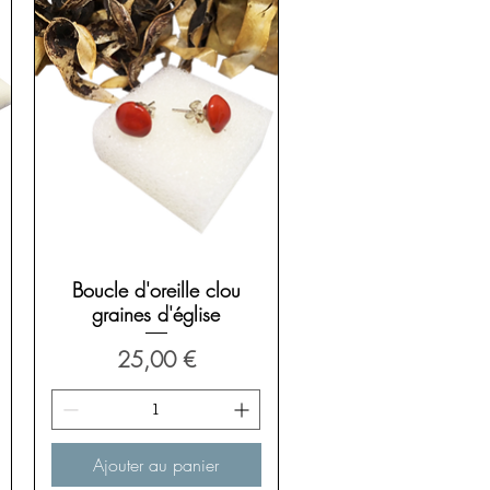
Aperçu rapide
Boucle d'oreille clou
graines d'église
Prix
25,00 €
Ajouter au panier